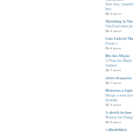
New blog - hopefull
here
Há 4 meses
Sketching in Ma
Vita Exolvuntur pe
Há 4 meses
Luis Gabriel M
Ensaio 1
Há 4 meses
Rio das Maçãs
A Praia das Maçãs
Antunes
Há 5 meses
claire-françoise 
Há 7 meses
Histórias a lápis
Musgo, a mais recen
ilustrada
Há 8 meses
A sketch in time
Women for Chang
Há 8 meses
velhadaldeia