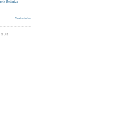
ela Botânica -
Mostrar todos
OGUE