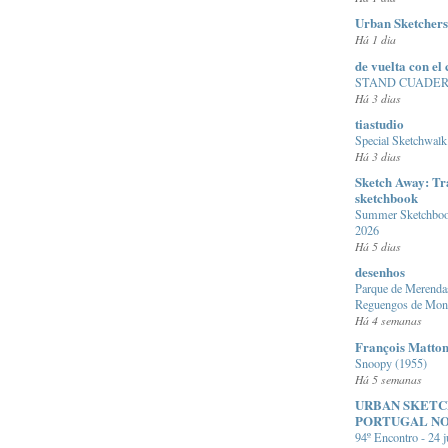
Urban Sketchers
Há 1 dia
de vuelta con el
STAND CUADER
Há 3 dias
tiastudio
Special Sketchwalk
Há 3 dias
Sketch Away: Tr
sketchbook
Summer Sketchbook
2026
Há 5 dias
desenhos
Parque de Merenda
Reguengos de Mon
Há 4 semanas
François Matto
Snoopy (1955)
Há 5 semanas
URBAN SKET
PORTUGAL N
94º Encontro - 24 