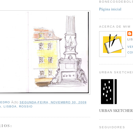
BONECOSDEBOL
Página inicial
ACERCA DE MIM
LI
VE
CO
URBAN SKETCHE
PEDRO
À(S)
SEGUNDA-FEIRA, NOVEMBRO 30, 2009
A
,
LISBOA
,
ROSSIO
URBAN SKETCHER
IOS:
SEGUIDORES