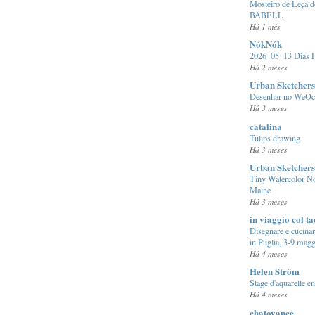
Mosteiro de Leça d
BABELL
Há 1 mês
NókNók
2026_05_13 Dias P
Há 2 meses
Urban Sketchers
Desenhar no WeOc
Há 3 meses
catalina
Tulips drawing
Há 3 meses
Urban Sketchers
Tiny Watercolor N
Maine
Há 3 meses
in viaggio col t
Disegnare e cucina
in Puglia, 3-9 mag
Há 4 meses
Helen Ström
Stage d'aquarelle en
Há 4 meses
chatoyance