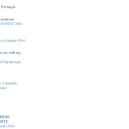
 Portugal
 cuaderno
NOFEST 2026
 to Celebrate SG61
avels with my
 Flip-through,
s, Campinho,
saraz
n
CHERS
ORTE
junho 2026 –