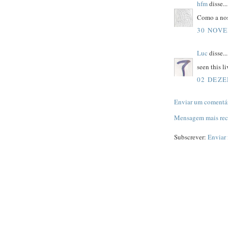
hfm
disse...
Como a nos
30 NOVE
Luc
disse...
seen this l
02 DEZE
Enviar um comentá
Mensagem mais rec
Subscrever:
Enviar