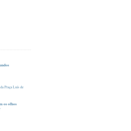
undos
 da Praça Luís de
m os olhos
r