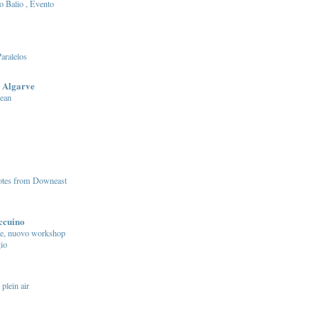
o Balio , Evento
aralelos
 Algarve
ean
otes from Downeast
accuino
re, nuovo workshop
gio
 plein air