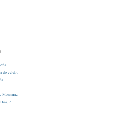
)
)
ofia
a do celeiro
ós
de Monsaraz
 Dias, 2