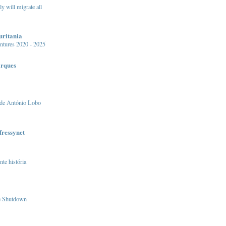
y will migrate all
uritania
intures 2020 - 2025
arques
 de António Lobo
fressynet
te história
e Shutdown