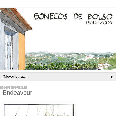
▼
2013-01-07
Endeavour