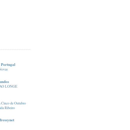
 Portugal
 Novas
undos
AO LONGE
 Cinco de Outubro
da Ribeiro
fressynet