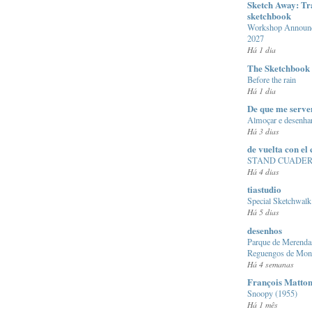
Sketch Away: Tr
sketchbook
Workshop Announc
2027
Há 1 dia
The Sketchbook
Before the rain
Há 1 dia
De que me serve
Almoçar e desenha
Há 3 dias
de vuelta con el
STAND CUADER
Há 4 dias
tiastudio
Special Sketchwalk
Há 5 dias
desenhos
Parque de Merenda
Reguengos de Mon
Há 4 semanas
François Matto
Snoopy (1955)
Há 1 mês