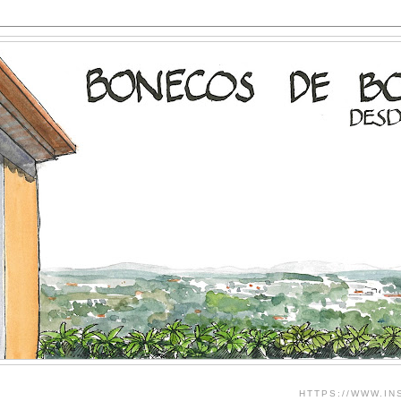
HTTPS://WWW.I