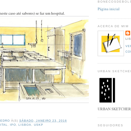
BONECOSDEBOL
Página inicial
este caso até sabores) se faz um hospital.
ACERCA DE MIM
LI
VE
CO
URBAN SKETCHE
URBAN SKETCHER
PEDRO
À(S)
SÁBADO, JANEIRO 23, 2016
ITAL
,
IPO
,
LISBOA
,
USKP
SEGUIDORES