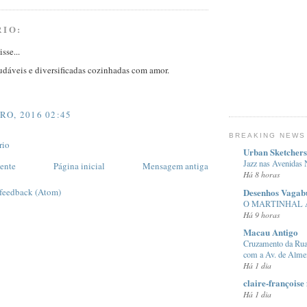
RIO:
sse...
saudáveis e diversificadas cozinhadas com amor.
RO, 2016 02:45
BREAKING NEWS
rio
Urban Sketchers
Jazz nas Avenidas
ente
Página inicial
Mensagem antiga
Há 8 horas
Desenhos Vagab
 feedback (Atom)
O MARTINHAL 
Há 9 horas
Macau Antigo
Cruzamento da Rua
com a Av. de Almei
Há 1 dia
claire-françoise 
Há 1 dia