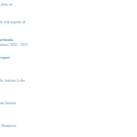
 plein air
y will migrate all
uritania
intures 2020 - 2025
arques
 de António Lobo
te história
e Shutdown