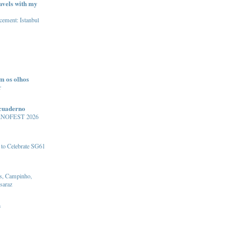
avels with my
ement: Istanbul
m os olhos
r
 cuaderno
NOFEST 2026
 to Celebrate SG61
s, Campinho,
saraz
n