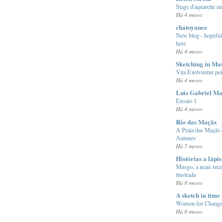
Stage d'aquarelle en
Há 4 meses
chatoyance
New blog - hopefull
here
Há 4 meses
Sketching in Ma
Vita Exolvuntur pe
Há 4 meses
Luis Gabriel M
Ensaio 1
Há 4 meses
Rio das Maçãs
A Praia das Maçãs
Antunes
Há 5 meses
Histórias a lápis
Musgo, a mais recen
ilustrada
Há 8 meses
A sketch in time
Women for Chang
Há 8 meses