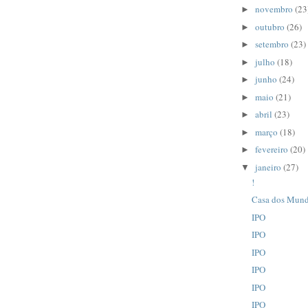
novembro
(23
►
outubro
(26)
►
setembro
(23)
►
julho
(18)
►
junho
(24)
►
maio
(21)
►
abril
(23)
►
março
(18)
►
fevereiro
(20)
►
janeiro
(27)
▼
!
Casa dos Mun
IPO
IPO
IPO
IPO
IPO
IPO