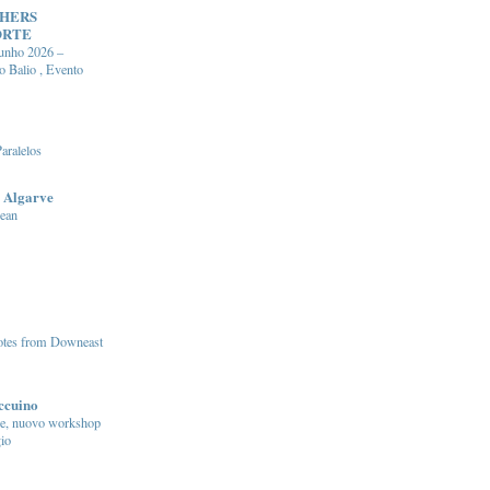
CHERS
ORTE
junho 2026 –
o Balio , Evento
aralelos
 Algarve
ean
otes from Downeast
accuino
re, nuovo workshop
gio