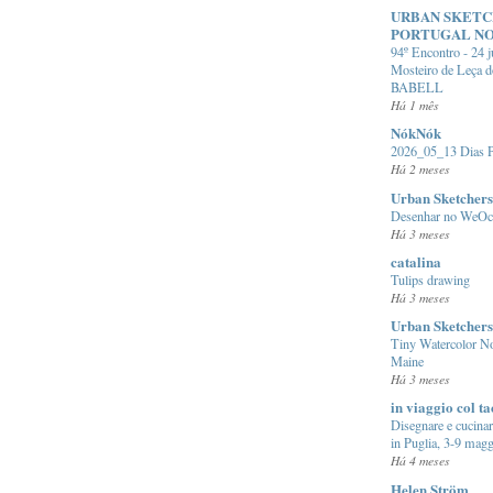
URBAN SKET
PORTUGAL N
94º Encontro - 24 
Mosteiro de Leça d
BABELL
Há 1 mês
NókNók
2026_05_13 Dias P
Há 2 meses
Urban Sketchers
Desenhar no WeOc
Há 3 meses
catalina
Tulips drawing
Há 3 meses
Urban Sketchers
Tiny Watercolor N
Maine
Há 3 meses
in viaggio col t
Disegnare e cucina
in Puglia, 3-9 mag
Há 4 meses
Helen Ström